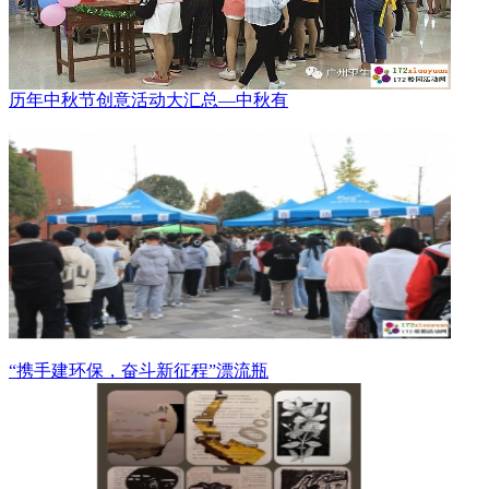
历年中秋节创意活动大汇总—中秋有
“携手建环保，奋斗新征程”漂流瓶