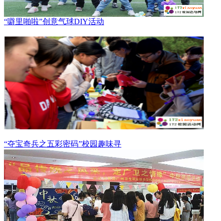
“噼里啪啦”创意气球DIY活动
“夺宝奇兵之五彩密码”校园趣味寻