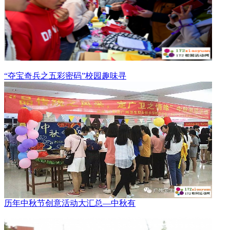
“夺宝奇兵之五彩密码”校园趣味寻
历年中秋节创意活动大汇总—中秋有