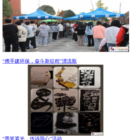
“携手建环保，奋斗新征程”漂流瓶
“墨笔遮光，传诉我心”活动