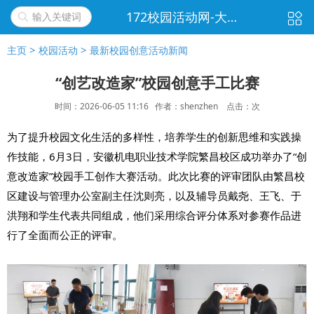
172校园活动网-大学生活动新闻|策划书下载|校园|社团|班级|团日|社会实践活动|聚会游戏|实践报告|活动方案|活动总结移动版
>
>
主页
校园活动
最新校园创意活动新闻
“创艺改造家”校园创意手工比赛
时间：2026-06-05 11:16
作者：shenzhen 点击：
次
为了提升校园文化生活的多样性，培养学生的创新思维和实践操
作技能，6月3日，安徽机电职业技术学院繁昌校区成功举办了“创
意改造家”校园手工创作大赛
活动
。此次比赛的评审团队由繁昌校
区建设与管理办公室副主任沈则亮，以及辅导员戴尧、王飞、于
洪翔和学生代表共同组成，他们采用综合评分体系对参赛作品进
行了全面而公正的评审。