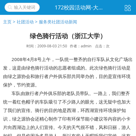
172校园活动网-大学生活动新闻|策划书下载|校园|社团|班级|团日|社会实践活动|聚会游戏|实践报告|活动方案|活动总结移动版
>
>
主页
社团活动
服务类社团活动新闻
绿色骑行活动（浙江大学）
时间：2009-08-03 21:50
作者：admin 点击：
次
2008年4月8号上午，一队统一整齐的自行车队从
文化
广场出
发，这是由绿色骑行
活动
的志愿者组成的。此次绿色骑行活动是
由绿之源协会和旅行者
户外
俱乐部共同举办的，目的是宣传环境
保护，节约资源。
车队由旅行者户外俱乐部的老队员带队。一路上，我们整齐
统一着红色帽子的车队吸引了不少路人的眼光，这无疑中也加大
了我们的宣传。骑行的目的地是西湖，环西湖宣传环境保护知
识，绿之源协会还精心制作了印有环保节能小建议等内容的小卡
片向西湖边上的人们宣传。今天的
天气
很不错，风和日丽，游人
如织。但是也因为多是游人，所以有些人无暇听我们宣传，这有