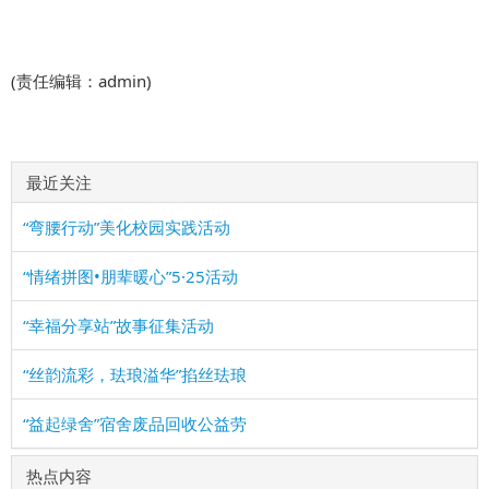
(责任编辑：admin)
最近关注
“弯腰行动”美化校园实践活动
“情绪拼图•朋辈暖心”5·25活动
“幸福分享站”故事征集活动
“丝韵流彩，珐琅溢华”掐丝珐琅
“益起绿舍”宿舍废品回收公益劳
热点内容