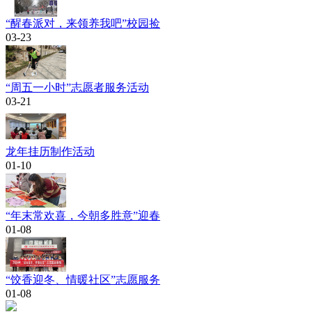
“醒春派对，来领养我吧”校园捡
03-23
“周五一小时”志愿者服务活动
03-21
龙年挂历制作活动
01-10
“年末常欢喜，今朝多胜意”迎春
01-08
“饺香迎冬、情暖社区”志愿服务
01-08