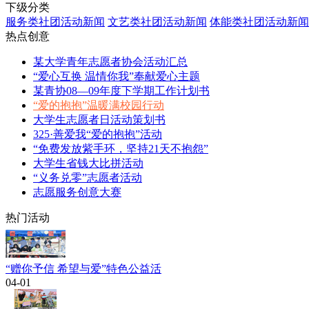
下级分类
服务类社团活动新闻
文艺类社团活动新闻
体能类社团活动新闻
热点创意
某大学青年志愿者协会活动汇总
“爱心互换 温情你我”奉献爱心主题
某青协08—09年度下学期工作计划书
“爱的抱抱”温暖满校园行动
大学生志愿者日活动策划书
325·善爱我“爱的抱抱”活动
“免费发放紫手环，坚持21天不抱怨”
大学生省钱大比拼活动
“义务兑零”志愿者活动
志愿服务创意大赛
热门活动
“赠你予信 希望与爱”特色公益活
04-01